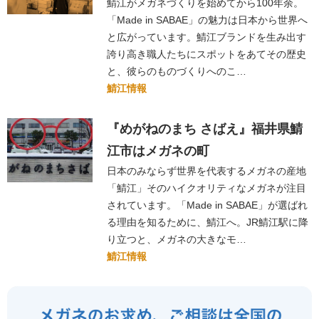
鯖江がメガネづくりを始めてから100年余。
「Made in SABAE」の魅力は日本から世界へ
と広がっています。鯖江ブランドを生み出す
誇り高き職人たちにスポットをあてその歴史
と、彼らのものづくりへのこ…
鯖江情報
『めがねのまち さばえ』福井県鯖
江市はメガネの町
日本のみならず世界を代表するメガネの産地
「鯖江」そのハイクオリティなメガネが注目
されています。「Made in SABAE」が選ばれ
る理由を知るために、鯖江へ。JR鯖江駅に降
り立つと、メガネの大きなモ…
鯖江情報