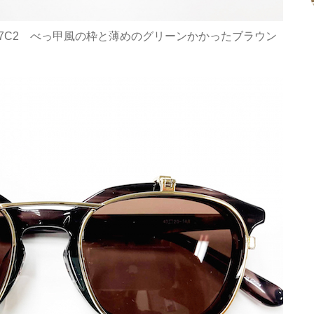
US117C2 べっ甲風の枠と薄めのグリーンかかったブラウン