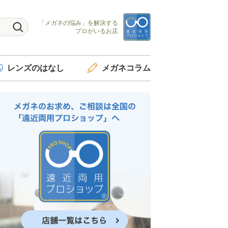
「メガネの悩み」を
解決する
プロがいるお店
レンズ
のはなし
メガネ
コラム