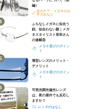
なるパーツについて（前
編）
目のケア・メガネのお
手入れなど
ふちなしメガネに似合う
顔、似合わない顏｜メガ
ネスタイリスト里和さん
の連載⑨
メガネ選びのポイン
ト
薄型レンズのメリット・
デメリット
メガネ選びのポイン
ト
可視光調光偏光レンズ
は、夜の屋外でも反応し
ますか？
レンズのはなし