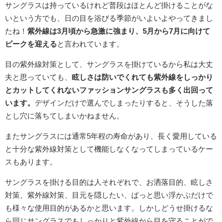
サングラスは持っているけれど普段はほとんど掛けることがな
いという方でも、日の目を浴びる季節がいよいよやってきまし
たね！
紫外線は3月頃から急激に強まり、5月から7月に向けて
ピークを迎える
と言われています。
目の紫外線対策として、サングラスを掛けているから私は大丈
夫と思っていても、
眩しさは防いでくれても紫外線をしっかり
とカットしてくれないファッションサングラスも多く出回って
います。
デザインだけで選んでしまったりすると、そうした落
とし穴に落ちてしまいかねません。
またサングラスには通常5年程の寿命があり、長く愛用している
と十分な紫外線対策として機能しなくなってしまっているケー
スもあります。
サングラスを掛ける目的は人それぞれで、お洒落目的、眩しさ
対策、紫外線対策、目元を隠したい、ぱっと思い浮かぶだけで
も様々な使用目的があるかと思います。しかしどうせ掛けるな
ら同じサングラスでもしっかりと紫外線から目を守ることがで