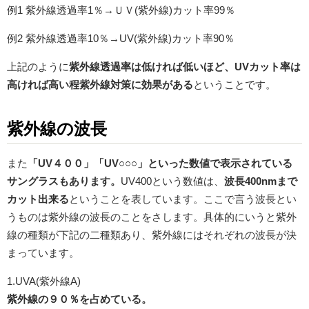
例1 紫外線透過率1％→ＵＶ(紫外線)カット率99％
例2 紫外線透過率10％→UV(紫外線)カット率90％
上記のように
紫外線透過率は低ければ低いほど、UVカット率は
高ければ高い程紫外線対策に効果がある
ということです。
紫外線の波長
また
「UV４００」「UV○○○」といった数値で表示されている
サングラスもあります。
UV400という数値は、
波長400nmまで
カット出来る
ということを表しています。ここで言う波長とい
うものは紫外線の波長のことをさします。具体的にいうと紫外
線の種類が下記の二種類あり、紫外線にはそれぞれの波長が決
まっています。
1.UVA(紫外線A)
紫外線の９０％を占めている。