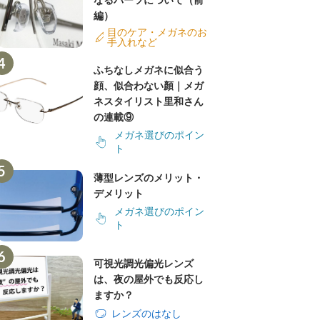
なるパーツについて（前
編）
目のケア・メガネのお
手入れなど
ふちなしメガネに似合う
顔、似合わない顏｜メガ
ネスタイリスト里和さん
の連載⑨
メガネ選びのポイン
ト
薄型レンズのメリット・
デメリット
メガネ選びのポイン
ト
可視光調光偏光レンズ
は、夜の屋外でも反応し
ますか？
レンズのはなし