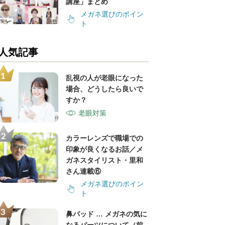
講座」まとめ
メガネ選びのポイン
ト
人気記事
乱視の人が老眼になった
場合、どうしたら良いで
すか？
老眼対策
カラーレンズで職場での
印象が良くなるお話／メ
ガネスタイリスト・里和
さん連載⑥
メガネ選びのポイン
ト
鼻パッド … メガネの気に