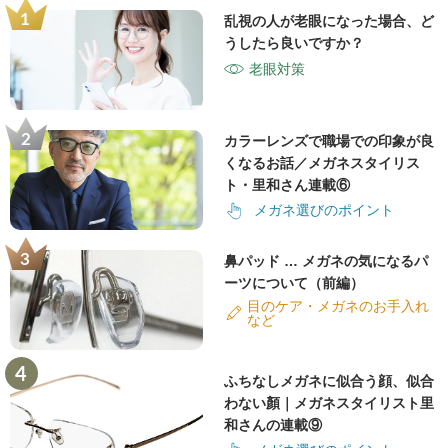
乱視の人が老眼になった場合、ど
うしたら良いですか？
老眼対策
カラーレンズで職場での印象が良
くなるお話／メガネスタイリス
ト・里和さん連載⑥
メガネ選びのポイント
鼻パッド … メガネの気になるパ
ーツについて（前編）
目のケア・メガネのお手入れ
など
ふちなしメガネに似合う顔、似合
わない顏｜メガネスタイリスト里
和さんの連載⑨