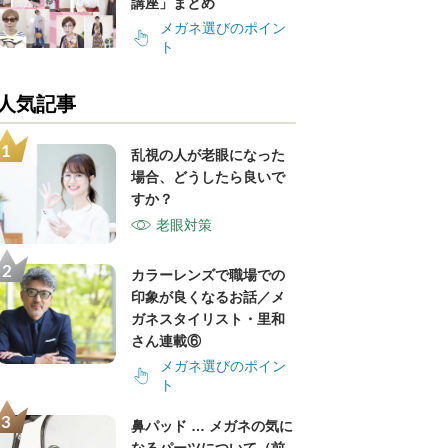
講座」まとめ
メガネ選びのポイン
ト
人気記事
乱視の人が老眼になった
場合、どうしたら良いで
すか？
老眼対策
カラーレンズで職場での
印象が良くなるお話／メ
ガネスタイリスト・里和
さん連載⑥
メガネ選びのポイン
ト
鼻パッド … メガネの気に