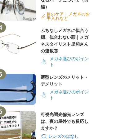
なるパーツについて（前
編）
目のケア・メガネのお
手入れなど
ふちなしメガネに似合う
顔、似合わない顏｜メガ
ネスタイリスト里和さん
の連載⑨
メガネ選びのポイン
ト
薄型レンズのメリット・
デメリット
メガネ選びのポイン
ト
可視光調光偏光レンズ
は、夜の屋外でも反応し
ますか？
レンズのはなし