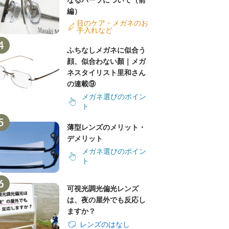
なるパーツについて（前
編）
目のケア・メガネのお
手入れなど
ふちなしメガネに似合う
顔、似合わない顏｜メガ
ネスタイリスト里和さん
の連載⑨
メガネ選びのポイン
ト
薄型レンズのメリット・
デメリット
メガネ選びのポイン
ト
可視光調光偏光レンズ
は、夜の屋外でも反応し
ますか？
レンズのはなし