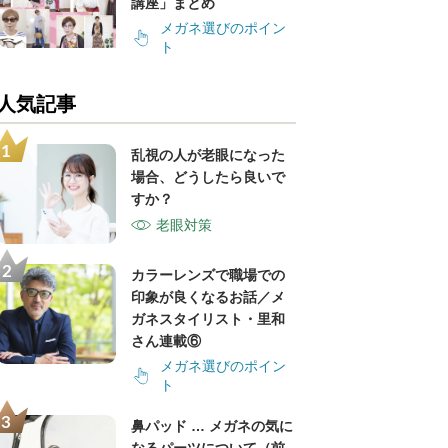
講座」まとめ
メガネ選びのポイン
ト
人気記事
乱視の人が老眼になった
場合、どうしたら良いで
すか？
老眼対策
カラーレンズで職場での
印象が良くなるお話／メ
ガネスタイリスト・里和
さん連載⑥
メガネ選びのポイン
ト
鼻パッド … メガネの気に