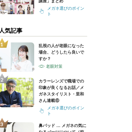
講座」まとめ
メガネ選びのポイン
ト
人気記事
乱視の人が老眼になった
場合、どうしたら良いで
すか？
老眼対策
カラーレンズで職場での
印象が良くなるお話／メ
ガネスタイリスト・里和
さん連載⑥
メガネ選びのポイン
ト
鼻パッド … メガネの気に