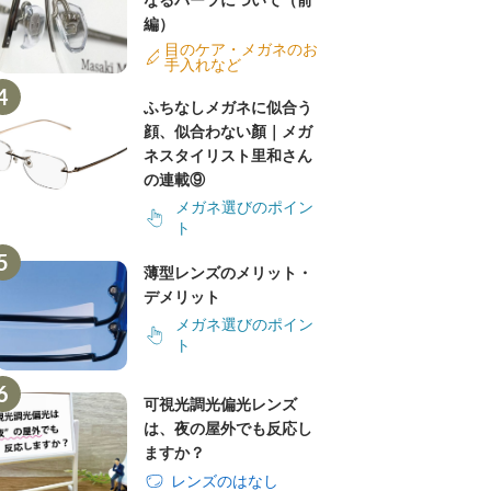
なるパーツについて（前
編）
目のケア・メガネのお
手入れなど
ふちなしメガネに似合う
顔、似合わない顏｜メガ
ネスタイリスト里和さん
の連載⑨
メガネ選びのポイン
ト
薄型レンズのメリット・
デメリット
メガネ選びのポイン
ト
可視光調光偏光レンズ
は、夜の屋外でも反応し
ますか？
レンズのはなし