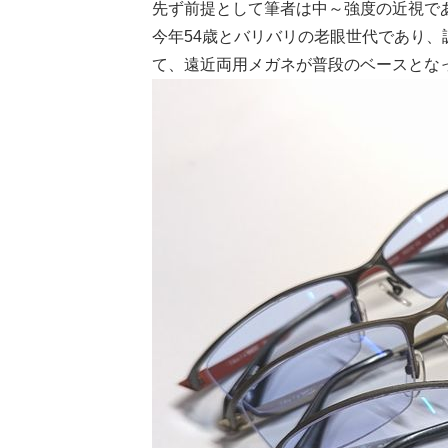
先ず前提として筆者は中～強度の近視で
今年54歳とバリバリの老眼世代であり
て、遠近両用メガネが普段のベースとな