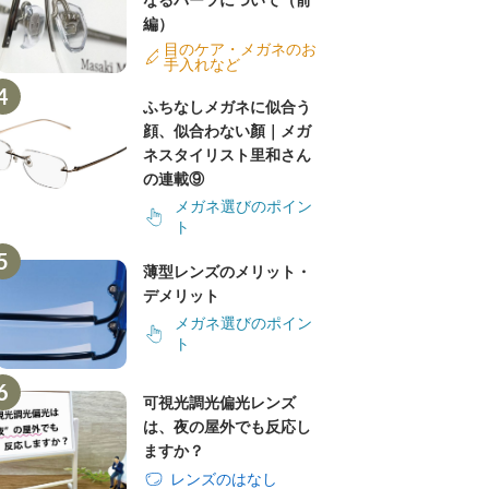
なるパーツについて（前
編）
目のケア・メガネのお
手入れなど
ふちなしメガネに似合う
顔、似合わない顏｜メガ
ネスタイリスト里和さん
の連載⑨
メガネ選びのポイン
ト
薄型レンズのメリット・
デメリット
メガネ選びのポイン
ト
可視光調光偏光レンズ
は、夜の屋外でも反応し
ますか？
レンズのはなし