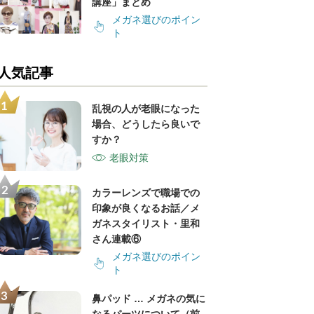
講座」まとめ
メガネ選びのポイン
ト
人気記事
乱視の人が老眼になった
場合、どうしたら良いで
すか？
老眼対策
カラーレンズで職場での
印象が良くなるお話／メ
ガネスタイリスト・里和
さん連載⑥
メガネ選びのポイン
ト
鼻パッド … メガネの気に