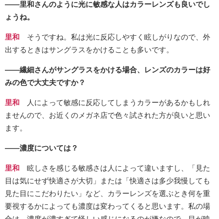
――里和さんのように光に敏感な人はカラーレンズも良いでし
ょうね。
里和
そうですね。私は光に反応しやすく眩しがりなので、外
出するときはサングラスをかけることも多いです。
――繊細さんがサングラスをかける場合、レンズのカラーは好
みの色で大丈夫ですか？
里和
人によって敏感に反応してしまうカラーがあるかもしれ
ませんので、お近くのメガネ店で色々試された方が良いと思い
ます。
――濃度については？
里和
眩しさを感じる敏感さは人によって違いますし、「見た
目は気にせず快適さが大切」または「快適さは多少我慢しても
見た目にこだわりたい」など、カラーレンズを選ぶとき何を重
要視するかによっても濃度は変わってくると思います。私の場
合は、濃度が濃すぎて怪しい感じになるのが嫌なので、目が映