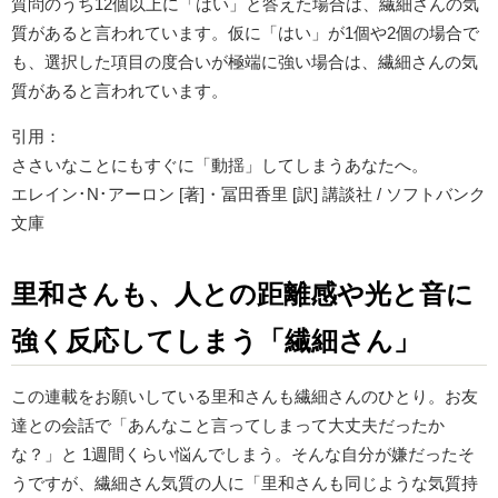
質問のうち12個以上に「はい」と答えた場合は、繊細さんの気
質があると言われています。仮に「はい」が1個や2個の場合で
も、選択した項目の度合いが極端に強い場合は、繊細さんの気
質があると言われています。
引用：
ささいなことにもすぐに「動揺」してしまうあなたへ。
エレイン･N･アーロン [著]・冨田香里 [訳] 講談社 / ソフトバンク
文庫
里和さんも、人との距離感や光と音に
強く反応してしまう「繊細さん」
この連載をお願いしている里和さんも繊細さんのひとり。お友
達との会話で「あんなこと言ってしまって大丈夫だったか
な？」と 1週間くらい悩んでしまう。そんな自分が嫌だったそ
うですが、繊細さん気質の人に「里和さんも同じような気質持