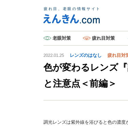
老眼
対策
疲れ目
対策
2022.01.25
レンズのはなし
疲れ目対
色が変わるレンズ『
と注意点＜前編＞
調光レンズは紫外線を浴びると色の濃度