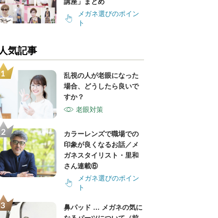
講座」まとめ
メガネ選びのポイン
ト
人気記事
乱視の人が老眼になった
場合、どうしたら良いで
すか？
老眼対策
カラーレンズで職場での
印象が良くなるお話／メ
ガネスタイリスト・里和
さん連載⑥
メガネ選びのポイン
ト
鼻パッド … メガネの気に