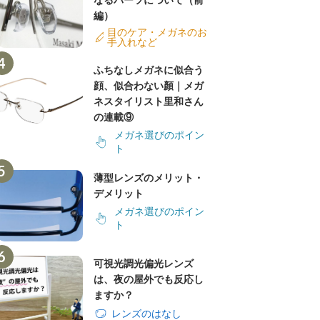
なるパーツについて（前
編）
目のケア・メガネのお
手入れなど
ふちなしメガネに似合う
顔、似合わない顏｜メガ
ネスタイリスト里和さん
の連載⑨
メガネ選びのポイン
ト
薄型レンズのメリット・
デメリット
メガネ選びのポイン
ト
可視光調光偏光レンズ
は、夜の屋外でも反応し
ますか？
レンズのはなし