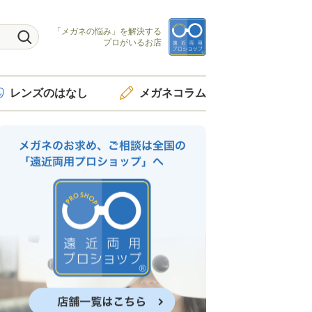
「メガネの悩み」を
解決する
プロがいるお店
レンズ
のはなし
メガネ
コラム