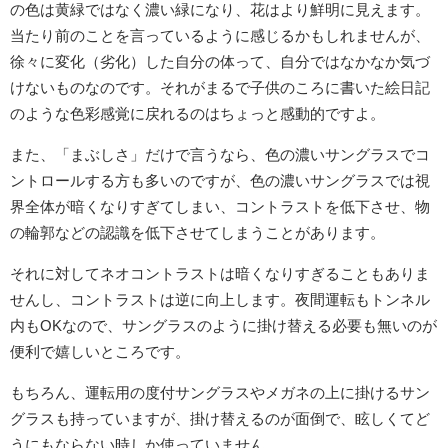
の色は黄緑ではなく濃い緑になり、花はより鮮明に見えます。
当たり前のことを言っているように感じるかもしれませんが、
徐々に変化（劣化）した自分の体って、自分ではなかなか気づ
けないものなのです。それがまるで子供のころに書いた絵日記
のような色彩感覚に戻れるのはちょっと感動的ですよ。
また、「まぶしさ」だけで言うなら、色の濃いサングラスでコ
ントロールする方も多いのですが、色の濃いサングラスでは視
界全体が暗くなりすぎてしまい、コントラストを低下させ、物
の輪郭などの認識を低下させてしまうことがあります。
それに対してネオコントラストは暗くなりすぎることもありま
せんし、コントラストは逆に向上します。夜間運転もトンネル
内もOKなので、サングラスのように掛け替える必要も無いのが
便利で嬉しいところです。
もちろん、運転用の度付サングラスやメガネの上に掛けるサン
グラスも持っていますが、掛け替えるのが面倒で、眩しくてど
うにもならない時しか使っていません。