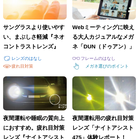
サングラスより使いやす
Webミーティングに映え
い、まぶしさ軽減『ネオ
る大人カジュアルなメガ
コントラストレンズ』
ネ「DUN（ドゥアン）」
レンズのはなし
フレームのはなし
疲れ目対策
メガネ選びのポイント
夜間運転や睡眠の質向上
夜間運転用の疲れ目対策
におすすめ。疲れ目対策
レンズ「ナイトアシスト
レンズ『ナイトアシスト
475」体験レポート！