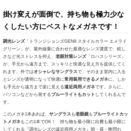
掛け変えが面倒で、持ち物も極力少な
くしたい方にベストなメガネです！
調光レンズ
「トランジションズGEN8 スタイルカラー エメラド
グリーン」が、紫外線量に合わせた最適なレンズ濃度で、眩し
さなど光ストレスを抑え、
老眼対策レンズ
「ロハスシリーズ」
が、手元から遠方まで、スッキリと快適な見え方を提供してく
れます。外では
オシャレなサングラス
で、そのまま室内に入る
とレンズが透明になって快適に
常用装用できるメガネ
に。しか
も手元から遠方まで楽に見える
遠近両用メガネ
です。さらに、
パソコンなどから発する
ブルーライトもカット
してくれるんで
す。
このメガネ1本あれば、
サングラス
も
老眼鏡
も
ブルーライトカッ
トメガネ
もこの1本でOK！ 持ち物を最小限に出費も最小限に
してくれる『調光レンズの遠近両用メガネ』朝・昼・晩問わ