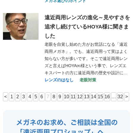
メガネ選びのポイント
遠近両用レンズの進化～見やすさを
追求し続けているHOYA様に聞きま
した
老眼を自覚し始めた方がお世話になる「遠近
両用メガネ」。でも、遠近両用って実はよく
知らない方が多いです。そこで遠近両用レン
ズと言えばHOYA㈱様という事で、レンズエ
キスパートの方に遠近両用の歴史や設計に…
レンズのはなし
老眼対策
<
1
2
3
4
5
6
7
8
9
10
11
12
13
14
15
16
…
32
>