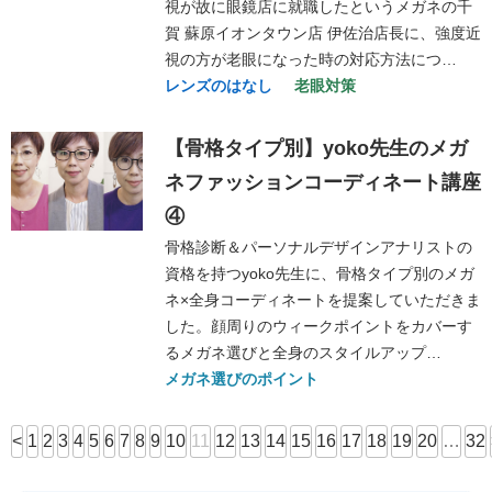
視が故に眼鏡店に就職したというメガネの千
賀 蘇原イオンタウン店 伊佐治店長に、強度近
視の方が老眼になった時の対応方法につ…
レンズのはなし
老眼対策
【骨格タイプ別】yoko先生のメガ
ネファッションコーディネート講座
④
骨格診断＆パーソナルデザインアナリストの
資格を持つyoko先生に、骨格タイプ別のメガ
ネ×全身コーディネートを提案していただきま
した。顔周りのウィークポイントをカバーす
るメガネ選びと全身のスタイルアップ…
メガネ選びのポイント
<
1
2
3
4
5
6
7
8
9
10
11
12
13
14
15
16
17
18
19
20
…
32